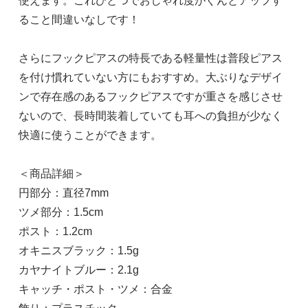
使えます。これひとつでおしゃれ度がぐんとアップす
ること間違いなしです！
オキニスブラック
1,220円(税込)
在庫：2
さらにフックピアスの特長である軽量性は普段ピアス
を付け慣れていない方にもおすすめ。大ぶりなデザイ
カヤナイトブルー
ンで存在感のあるフックピアスですが重さを感じさせ
1,220円(税込)
ないので、長時間装着していても耳への負担が少なく
在庫：2
快適に使うことができます。
ブラック＆ブルー
＜商品詳細＞
1,220円(税込)
円部分：直径7mm
SOLD OUT
ツメ部分：1.5cm
ポスト：1.2cm
オキニスブラック：1.5g
カヤナイトブルー：2.1g
キャッチ・ポスト・ツメ：合金